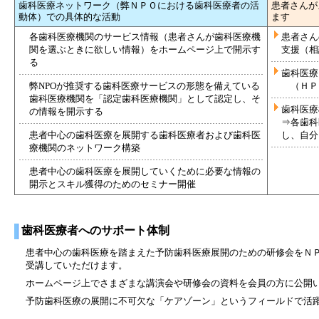
歯科医療ネットワーク（弊ＮＰＯにおける歯科医療者の活
患者さんが
動体）での具体的な活動
ます
各歯科医療機関のサービス情報（患者さんが歯科医療機
患者さん
関を選ぶときに欲しい情報）をホームページ上で開示す
支援（相
る
歯科医療
弊NPOが推奨する歯科医療サービスの形態を備えている
（ＨＰ
歯科医療機関を「認定歯科医療機関」として認定し、そ
歯科医療
の情報を開示する
⇒各歯科
患者中心の歯科医療を展開する歯科医療者および歯科医
し、自分
療機関のネットワーク構築
患者中心の歯科医療を展開していくために必要な情報の
開示とスキル獲得のためのセミナー開催
歯科医療者へのサポート体制
患者中心の歯科医療を踏まえた予防歯科医療展開のための研修会をＮ
受講していただけます。
ホームページ上でさまざまな講演会や研修会の資料を会員の方に公開
予防歯科医療の展開に不可欠な「ケアゾーン」というフィールドで活