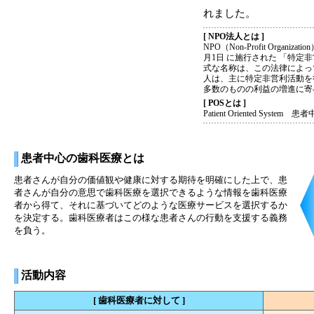
れました。
[ NPO法人とは ]
NPO（Non-Profit Orga
月1日 に施行された 「特定
式な名称は、この法律によっ
人は、主に特定非営利活動を
多数のものの利益の増進に寄
[ POSとは ]
Patient Oriented Syst
患者中心の歯科医療とは
患者さんが自分の価値観や健康に対する期待を明確にした上で、患
者さんが自分の意思で歯科医療を選択できるような情報を歯科医療
者から得て、それに基づいてどのような医療サービスを選択するか
を決定する。歯科医療者はこの様な患者さんの行動を支援する義務
を負う。
活動内容
[ 歯科医療者に対して ]