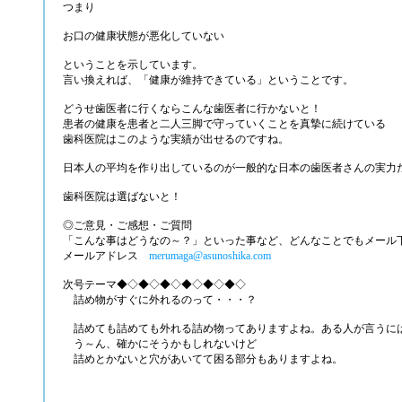
つまり
お口の健康状態が悪化していない
ということを示しています。
言い換えれば、「健康が維持できている」ということです。
どうせ歯医者に行くならこんな歯医者に行かないと！
患者の健康を患者と二人三脚で守っていくことを真摯に続けている
歯科医院はこのような実績が出せるのですね。
日本人の平均を作り出しているのが一般的な日本の歯医者さんの実力
歯科医院は選ばないと！
◎ご意見・ご感想・ご質問
「こんな事はどうなの～？」といった事など、どんなことでもメール
メールアドレス
merumaga@asunoshika.com
次号テーマ◆◇◆◇◆◇◆◇◆◇◆◇
詰め物がすぐに外れるのって・・・？
詰めても詰めても外れる詰め物ってありますよね。ある人が言うに
う～ん、確かにそうかもしれないけど
詰めとかないと穴があいてて困る部分もありますよね。