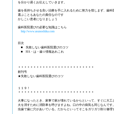
を分かり易くお伝えしていきます。
歯を長持ちさせる良い治療を手に入れるために努力を惜しまず、歯科
選ぶこともあなたの責任なのです
かしこい患者になりましょう
歯科医院選びの必要な知識はこちら
http://www.asunoshika.com
目次
■ 失敗しない歯科医院選びのコツ
■ HA・は・歯☆情報あれこれ
＊＊＊＊＊＊＊＊＊＊＊＊＊＊＊＊＊＊＊＊＊＊＊＊＊
創刊号
★失敗しない歯科医院選びのコツ
１１９！
＊＊＊＊＊＊＊＊＊＊＊＊＊＊＊＊＊＊＊＊＊＊＊＊＊
火事になったとき、家事で家が壊れているからといって、すぐに大工
火を消すために消防車を呼びますよね。口の中の病気も同じなんです
虫歯で歯に穴があいている。だからといってそこをガリガリ削り修理