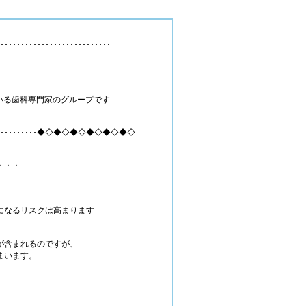
･･････････････････････････
ている歯科専門家のグループです
･････････････････◆◇◆◇◆◇◆◇◆◇◆◇
・・・
になるリスクは高まります
が含まれるのですが、
まいます。