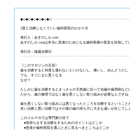
◆◇◆◇◆◇◆◇◆◇◆◇･･････････････････････････････････････････････
2度と治療しなくていい歯科医院のかかり方
発行人：あすのしか.com
あすのしか.comは本当に患者のためになる歯科医療の普及を目指し
発行日：隔週水曜日
･･･････････････････････････････････････････････････････
《このマガジンの主旨》
歯を治療すると何度も通わないといけないし、痛いし、めんどうだし
でも、すぐにまた悪くなる
なぜ？
たしかに歯を治療するとまっさらの天然歯に比べて虫歯や歯周病など
だから、歯の修理ではなく歯を悪くしない取り組みが必要なんですね
歯を悪くしない取り組みには悪くなったところを治療するということ
良い治療と悪い治療ではその後の歯の持ち方に大きな違いが生じてし
このメルマガでは専門家の目で
●長持ちをする治療をするためのポイントはどこか
●患者が歯科医院を選ぶときに見るべきところはどこか