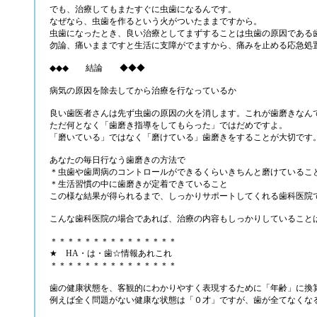
でも、治療してもまたすぐに虫歯になるんです。
なぜなら、虫歯を作るという火がついたままですから。
虫歯になったとき、良い治療としてまずすることは虫歯の原因である
勿論、痛いままですと生活に支障がでますから、痛みを止める応急処
◆◆◆ 結論 ◆◆◆
病気の原因を除去してから治療を行なっているか
良い歯医者さんは先ず虫歯の原因の火を消します。これが歯磨きなん
ただ何となく「歯磨き指導をしてもらった」ではだめですよ。
「磨いている」ではなく「磨けている」歯磨きをすることが大切です
あなたの毎日行なう歯磨きの方法で
＊虫歯や歯周病のコントロールができるくらいきちんと磨けているこ
＊生活習慣の中に歯磨きが定着できていること
この様な結果が得られるまで、しっかりサポートしてくれる歯科医院
こんな歯科医院の場合であれば、治療の内容もしっかりしていること
＊＊＊＊＊＊＊＊＊＊＊＊＊＊＊
★ HA・は・歯☆情報あれこれ
＊＊＊＊＊＊＊＊＊＊＊＊＊＊＊
歯の健康状態を、客観的にわかりやすく表現するために「年齢」に換
例えば全く問題がない健康な状態は「０才」ですが、歯が全てなくな