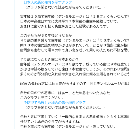
日本人の悪化傾向を示すグラフ
（グラフを閉じないで読みながらみてくださいね。）
実年齢１５歳で歯年齢（デンタルエージ）は「２８才」くらいなんで
日本の中高生はすでに大体平均７本前後の虫歯を経験していて、
おまけに歯ぐきも軽く炎症をおこした経験があるんです。
この子たちが３０年後どうなるか
４５歳の働き盛りで歯年齢（デンタルエージ）は「５３才」くらいで
約１３本の歯に詰め物やかぶせがされていて、どこか３箇所は歯が抜
歯周病も進行して電車の中で臭い息を吐いて周りの人たちに不快な思
７５歳になったとき歯は何本あるか？
歯年齢（デンタルエージ）は８５歳です。残っている歯は９本程度で
かぶせや詰め物をしている歯は７本程度でしょうが、その代わり歯周
多くの方が部分的な入れ歯や大きな入れ歯に頼る生活をされていると
(※歯の失われ方には個人差がありますので、同じデンタルエージが算
自分の口の中の将来に「はぁー」とため息をついたあなた
このグラフも見てください。
予防型で治療した場合の悪化傾向グラフ
（グラフを閉じないで読みながらみてくださいね。）
年齢と共に下降していく「一般的な日本人の悪化傾向」ともう１本ほ
伸びていく緑色のグラフがありますね。
年齢を重ねても歯年齢（デンタルエージ）が下降していない。