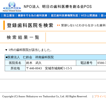
▼ 1件の歯科医院が該当しました。
■医療法人 仁鈴会 祥南歯科医院
医院長名
鈴木 武久
電話番号
0566-
所在地
〒446-0043 安城市城南町1-15-5
Copyright (C) Asuno Shikairyou wo Tsukurukai Co, Ltd. All Rights Reserved.
｜
プライバ